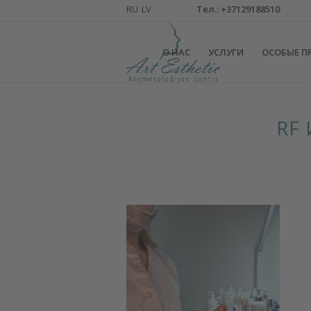
Тел.: +37129188510
О НАС
УСЛУГИ
ОСОБЫЕ П
RF