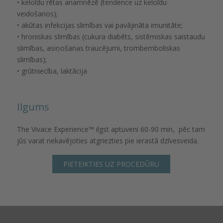
• keloīdu rētas anamnēzē (tendence uz keloīdu
veidošanos);
• akūtas infekcijas slimības vai pavājināta imunitāte;
• hroniskas slimības (cukura diabēts, sistēmiskas saistaudu
slimības, asiņošanas traucējumi, trombemboliskas
slimības);
• grūtniecība, laktācija
Ilgums
The Vivace Experience™️ ilgst aptuveni 60-90 min, pēc tam
jūs varat nekavējoties atgriezties pie ierastā dzīvesveida.
PIETEIKTIES UZ PROCEDŪRU