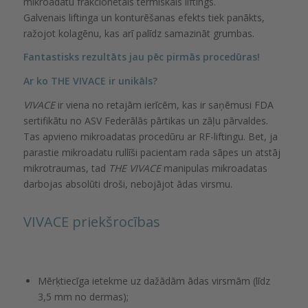
mikroadatu frakcionētais termiskais liftings.
Galvenais liftinga un konturēšanas efekts tiek panākts,
ražojot kolagēnu, kas arī palīdz samazināt grumbas.
Fantastisks rezultāts jau pēc pirmās procedūras!
Ar ko THE VIVACE ir unikāls?
VIVACE
ir viena no retajām ierīcēm, kas ir saņēmusi FDA
sertifikātu no ASV Federālās pārtikas un zāļu pārvaldes.
Tas apvieno mikroadatas procedūru ar RF-liftingu. Bet, ja
parastie mikroadatu rullīši pacientam rada sāpes un atstāj
mikrotraumas, tad
THE VIVACE
manipulas mikroadatas
darbojas absolūti droši, nebojājot ādas virsmu.
VIVACE priekšrocības
Mērķtiecīga ietekme uz dažādām ādas virsmām (līdz
3,5 mm no dermas);