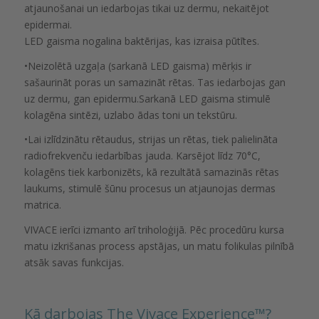
atjaunošanai un iedarbojas tikai uz dermu, nekaitējot
epidermai.
LED gaisma nogalina baktērijas, kas izraisa pūtītes.
•Neizolētā uzgaļa (sarkanā LED gaisma) mērķis ir
sašaurināt poras un samazināt rētas. Tas iedarbojas gan
uz dermu, gan epidermu.Sarkanā LED gaisma stimulē
kolagēna sintēzi, uzlabo ādas toni un tekstūru.
•Lai izlīdzinātu rētaudus, strijas un rētas, tiek palielināta
radiofrekvenču iedarbības jauda. Karsējot līdz 70°C,
kolagēns tiek karbonizēts, kā rezultātā samazinās rētas
laukums, stimulē šūnu procesus un atjaunojas dermas
matrica.
VIVACE ierīci izmanto arī triholoģijā. Pēc procedūru kursa
matu izkrišanas process apstājas, un matu folikulas pilnībā
atsāk savas funkcijas.
Kā darbojas The Vivace Experience™️?