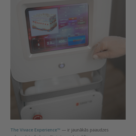
The Vivace Experience™️
— ir jaunākās paaudzes