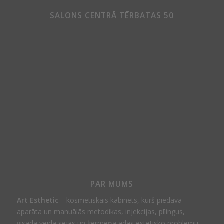
SALONS CENTRĀ TĒRBATAS 50
PAR MUMS
Art Esthetic
– kosmētiskais kabinets, kurš piedāvā
aparāta un manuālās metodikas, injekcijas, pīlingus,
visāda veida sejas un ķermeņa ādas estētisko problēmu