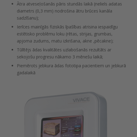
Ātra atveseļošanās pāris stundās laikā (neliels adatas
diametrs (0,3 mm) nodrošina ātru brūces kanāla
sadzīšanu);
Ierīces mainīgās fiziskās īpašības atrisina iespaidīgu
estētisko problēmu loku (rētas, strijas, grumbas,
apjoma zudums, matu izkrišana, akne ,pēcakne);
Tūlītējs ādas kvalitātes uzlabošanās rezultāts ar
sekojošu progresu nākamo 3 mēnešu laikā;
Piemērots jebkura ādas fototipa pacientiem un jebkurā
gadalaikā