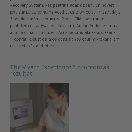
Recovery System, kas paātrina ādas dzīšanu un novērš
iekaisumu. Uzņēmums Aesthetics Biomedical ir izstrādājis
3 revolucionārus serumus: Boost Glide serumu ar
peptīdiem un augšanas faktoriem, Amnio Glide serumu ar
amnija šūnām un Lucent Acne serumu aknes ārstēšanai.
Preparāti iekļūst dziļajos ādas slāņos caur mikrokanāliem
un uzreiz sāk darboties.
The Vivace Experience™️ procedūras
rezultāti