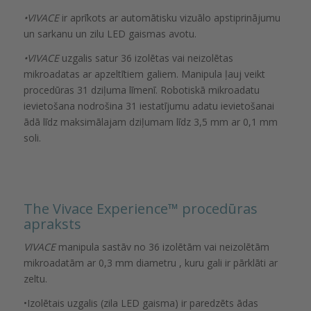
•VIVACE
ir aprīkots ar automātisku vizuālo apstiprinājumu
un sarkanu un zilu LED gaismas avotu.
•VIVACE
uzgalis satur 36 izolētas vai neizolētas
mikroadatas ar apzeltītiem galiem. Manipula ļauj veikt
procedūras 31 dziļuma līmenī. Robotiskā mikroadatu
ievietošana nodrošina 31 iestatījumu adatu ievietošanai
ādā līdz maksimālajam dziļumam līdz 3,5 mm ar 0,1 mm
soli.
The Vivace Experience™️ procedūras
apraksts
VIVACE
manipula sastāv no 36 izolētām vai neizolētām
mikroadatām ar 0,3 mm diametru , kuru gali ir pārklāti ar
zeltu.
•Izolētais uzgalis (zila LED gaisma) ir paredzēts ādas