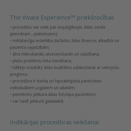
The Vivace Experience™️ priekšrocības
• procedūru var veikt pat visjutīgākajās ādas zonās
(piemēram , plakstiņiem);
• mērķtiecīga iedarbība dažādos ādas līmeņos atkarībā no
pacienta vajadzībām;
• ātra mikrokanālu atveseļošanās un sadzīšana;
• plaša problēmu loka risināšana;
• tūlītējs rezultāts ādas kvalitātes uzlabošanai ar sekojošu
progresu;
• procedūra ir sterila un hipoalerģiska pateicoties
individuāliem uzgaļiem un adatām;
• piemērots jebkura ādas fototipa pacientiem;
• var taisīt jebkurā gadalaikā;
Indikācijas procedūras veikšanai