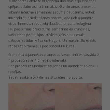
Mikroadatas aktivizē organisma dabiskās atjaunošanās
spējas, uzlabo asinsriti un aktivizē vielmaiņas procesus.
Siltuma ietekmē samazinās sebuma daudzums, notiek
intracelulāri dziedināšanas procesi. Āda tiek atjaunota
visos līmeņos, radot lielu daudzumu jauna kolagēna.
Jau pēc pirmās procedūras samazināsies krunciņas,
sašaurinās poras, kļūs izteiksmīgaks sejas ovāls,
uzlabosies ādas krāsa un turgors. Un maksimālo efektu
redzēsiet 6 mēnešus pēc procedūru kursa.
Standarta atjaunošanas kurss uz Vivace ierīces sastāda 2-
4 procedūras ar 4-6 nedēļu intervālu.
Pēc procedūras nedrīkst sauļoties un apmeklēt solāriju 2
nedēļas.
Tāpat iesakām 5-7 dienas atturēties no sporta.