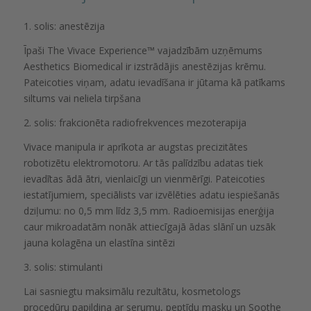
1. solis: anestēzija
Īpaši The Vivace Experience™️ vajadzībām uzņēmums
Aesthetics Biomedical ir izstrādājis anestēzijas krēmu.
Pateicoties viņam, adatu ievadīšana ir jūtama kā patīkams
siltums vai neliela tirpšana
2. solis: frakcionēta radiofrekvences mezoterapija
Vivace manipula ir aprīkota ar augstas precizitātes
robotizētu elektromotoru. Ar tās palīdzību adatas tiek
ievadītas ādā ātri, vienlaicīgi un vienmērīgi. Pateicoties
iestatījumiem, speciālists var izvēlēties adatu iespiešanās
dziļumu: no 0,5 mm līdz 3,5 mm. Radioemisijas enerģija
caur mikroadatām nonāk attiecīgajā ādas slānī un uzsāk
jauna kolagēna un elastīna sintēzi
3. solis: stimulanti
Lai sasniegtu maksimālu rezultātu, kosmetologs
procedūru papildina ar serumu, peptīdu masku un Soothe