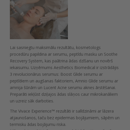
Lai sasniegtu maksimālu rezultātu, kosmetologs
procedūru papildina ar serumu, peptīdu masku un Soothe
Recovery System, kas paātrina ādas dzīšanu un novērš
iekaisumu. Uzņēmums Aesthetics Biomedical ir izstrādājis
3 revolucionārus serumus: Boost Glide serumu ar
peptīdiem un augšanas faktoriem, Amnio Glide serumu ar
amnija šūnām un Lucent Acne serumu aknes ārstēšanai.
Preparāti iekļūst dziļajos ādas slāņos caur mikrokanāliem
un uzreiz sāk darboties.
The Vivace Experience™️ rezultāti ir salīdzināmi ar lāzera
atjaunošanos, taču bez epidermas bojājumiem, sāpēm un
termisku ādas bojājumu riska.