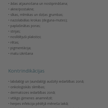
• ādas atjaunošana un nostiprināšana;
• akne/postakne;
• sīkas, mīmikas un dziļas grumbas;
• nazolabiālas krokas (deguna-mutes);
• paplašinātas poras;
• strijas;
• noslīdējuši plakstiņi;
• rētas;
• pigmentācija;
• matu izkrišana
Kontrindikācijas
• labdabīgi un ļaundabīgi audzēji iedarbības zonā;
• onkoloģiskās slimības;
• dermatozes iedarbības zonā;
• vitiligo ģimenes anamnēzē;
• herpes infekcija pēdējā mēneša laikā;