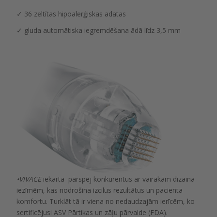
✓ 36 zeltītas hipoalerģiskas adatas
✓ gluda automātiska iegremdēšana ādā līdz 3,5 mm
•VIVACE
iekarta pārspēj konkurentus ar vairākām dizaina
iezīmēm, kas nodrošina izcilus rezultātus un pacienta
komfortu. Turklāt tā ir viena no nedaudzajām ierīcēm, ko
sertificējusi ASV Pārtikas un zāļu pārvalde (FDA).