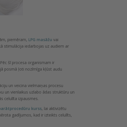
dūrām, piemēram,
LPG masāžu
vai
skā stimulācija iedarbojas uz audiem ar
 Pēc šī procesa organismam ir
 šajā posmā ļoti nozīmīga kļūst audu
ciju un veicina vielmaiņas procesu
u un vienlaikus uzlabo ādas struktūru un
s celulīta izpausmes.
parātprocedūru kurss
, lai aktivizētu
rota gadījumos, kad ir izteikts celulīts,