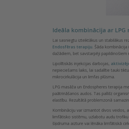
Ideāla kombinācija ar LPG 
Lai sasniegtu izteiktākus un stabilākus r
Endosfēras terapiju
. Šāda kombinācija i
dažādiem, bet savstarpēji papildinošie
Lipolītiskās injekcijas darbojas,
aktivizē
nepieciešams laiks, lai sadalītie tauki tik
mikrocirkulācija un limfas plūsma.
LPG masāža un Endospheres terapija mehān
paātrināšanos audos. Tas palīdz organism
elastību. Rezultātā problemzonā samazinā
Kombināciju var izmantot divos veidos, a
limfātisko sistēmu, uzlabotu audu trofiku 
šķidruma aizture vai lēnāka limfātiskā cirk