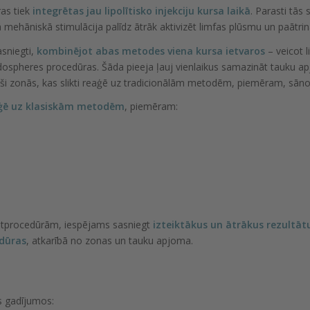
as tiek
integrētas jau lipolītisko injekciju kursa laikā
. Parasti tās
ā mehāniskā stimulācija palīdz ātrāk aktivizēt limfas plūsmu un paātri
asniegti,
kombinējot abas metodes viena kursa ietvaros
– veicot l
dospheres procedūras. Šāda pieeja ļauj vienlaikus samazināt tauku a
i zonās, kas slikti reaģē uz tradicionālām metodēm, piemēram, sānos
eaģē uz klasiskām metodēm
, piemēram:
arātprocedūrām, iespējams sasniegt
izteiktākus un ātrākus rezultā
dūras
, atkarībā no zonas un tauku apjoma.
os gadījumos: