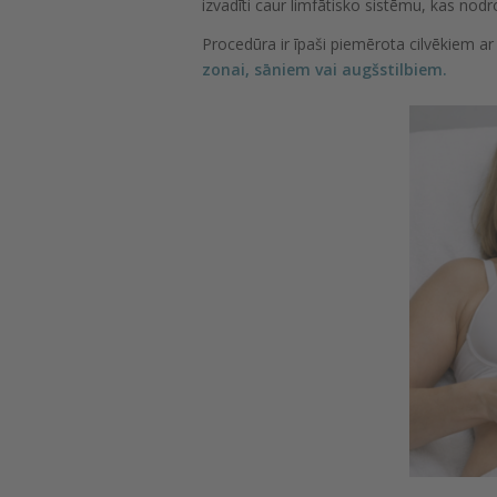
izvadīti caur limfātisko sistēmu, kas n
Procedūra ir īpaši piemērota cilvēkiem a
zonai, sāniem vai augšstilbiem.