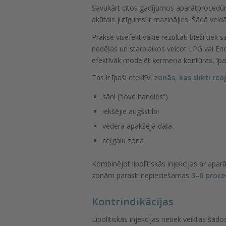
Savukārt citos gadījumos aparātprocedūr
akūtais jutīgums ir mazinājies. Šādā veid
Praksē visefektīvākie rezultāti bieži tiek s
nedēļas un starplaikos veicot LPG vai En
efektīvāk modelēt ķermeņa kontūras, īpaš
Tas ir īpaši efektīvi
zonās, kas slikti r
sāni (“love handles”)
iekšējie augšstilbi
vēdera apakšējā daļa
ceļgalu zona
Kombinējot lipolītiskās injekcijas ar ap
zonām parasti nepieciešamas
3–6 proce
Kontrindikācijas
Lipolītiskās injekcijas netiek veiktas šād