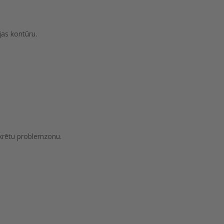
jas kontūru.
onkrētu problemzonu.