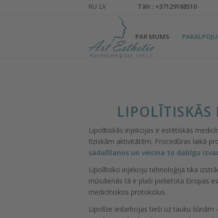
Тālr.: +37129188510
PAR MUMS
PAKALPOJU
LIPOLĪTISKĀS
Lipolītiskās injekcijas ir estētiskās medi
fiziskām aktivitātēm. Procedūras laikā pro
sadalīšanos un veicina to dabīgu izva
Lipolītisko injekciju tehnoloģija tika izs
mūsdienās tā ir plaši pielietota Eiropas es
medicīniskos protokolus.
Lipolīze iedarbojas tieši uz tauku šūnām –