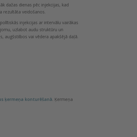
 sāk dažas dienas pēc injekcijas, kad
na rezultāta veidošanos.
ipolītiskās injekcijas ar intervālu vairākas
pjomu, uzlabot audu struktūru un
, augšstilbos vai vēdera apakšējā daļā.
tus ķermeņa konturēšanā
. Ķermeņa