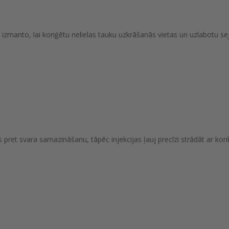
āk izmanto, lai koriģētu nelielas tauku uzkrāšanās vietas un uzlabotu se
nts pret svara samazināšanu, tāpēc injekcijas ļauj precīzi strādāt ar k