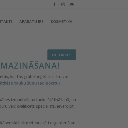
NTAKTI
APARĀTU ĪRE
KOSMĒTIKA
PIETEIKTIES
SAMAZINĀŠANA!
ās, kur tās grūti koriģēt ar diētu vai
ktivizē tauku šūnu (adipocītu)
holskābes izmantošanu tauku šķīdināšanā, un
ru veic kvalificēts speciālists, ievērojot
 pakāpeniski tiek metabolizēti organismā un