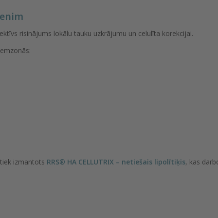
menim
fektīvs risinājums lokālu tauku uzkrājumu un celulīta korekcijai.
blemzonās:
tiek izmantots
RRS® HA CELLUTRIX – netiešais lipolītiķis
, kas darb