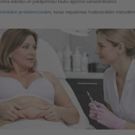
odrošina dabisku un pakāpenisku tauku apjoma samazināšanos.
r
lokālām problemzonām
, kuras nepadodas tradicionālām metodē