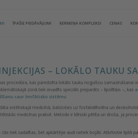
MI
ĪPAŠIE PIEDĀVĀJUMI
ĶERMEŅA KOMPLEKSI
CENAS
KO
 INJEKCIJAS – LOKĀLO TAUKU 
cīnas procedūra, kas paredzēta lokālo tauku nogulšņu samazināšanai viet
blemātiskajā zonā tiek ievadīts speciāls preparāts – lipolītiķis –, kas
a
dīšanu caur limfātisko sistēmu
.
trādāta estētiskajā medicīnā, balstoties uz fosfatidilholīna un deoksi
tētiskās medicīnas praksē. Metode ir klīniski pētīta un droša, ja procedū
 tās tiek sadalītas, bet apkārtējie audi netiek bojāti. Atbrīvotie lipīdi