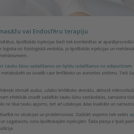
masāžu vai Endosfēru terapiju
ezultātus, lipolītiskās injekcijas bieži tiek kombinētas ar aparātproce
r loģiska no fizioloģiskā viedokļa, jo lipolītiskās injekcijas un mehāni
m mehānismiem.
jot tauku šūnu sadalīšanos un lipīdu izdalīšanos no adipocītiem
.
tu metabolizēti un izvadīti caur limfātisko un asinsrites sistēmu. Tieši
iski stimulē audus, uzlabo limfātisko drenāžu, aktivizē mikrocirkulā
am efektīvāk izvadīt sadalītās tauku šūnu sastāvdaļas, samazina tūsk
s ne tikai tauku apjoms, bet arī uzlabojas ādas kvalitāte un samazinā
tkarībā no situācijas un problemzonas. Dažkārt vispirms tiek veikts
a
un sagatavotu zonu lipolītiskajām injekcijām. Šāda pieeja ir īpaši piemē
ulācija.