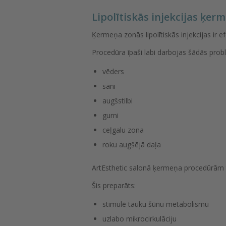
Lipolītiskās injekcijas ķer
Ķermeņa zonās lipolītiskās injekcijas ir e
Procedūra īpaši labi darbojas šādās pro
vēders
sāni
augšstilbi
gurni
ceļgalu zona
roku augšējā daļa
ArtEsthetic salonā ķermeņa procedūrām 
Šis preparāts:
stimulē tauku šūnu metabolismu
uzlabo mikrocirkulāciju