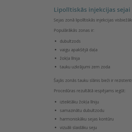
Lipolītiskās injekcijas sejai
Sejas zonā lipolītiskās injekcijas visbiež
Populārākās zonas ir:
dubultzods
vaigu apakšējā daļa
žokļa līnija
tauku uzkrājumi zem zoda
Šajās zonās tauku slānis bieži ir reziste
Procedūras rezultātā iespējams iegūt:
izteiktāku žokļa līniju
samazinātu dubultzodu
harmoniskāku sejas kontūru
vizuāli slaidāku seju