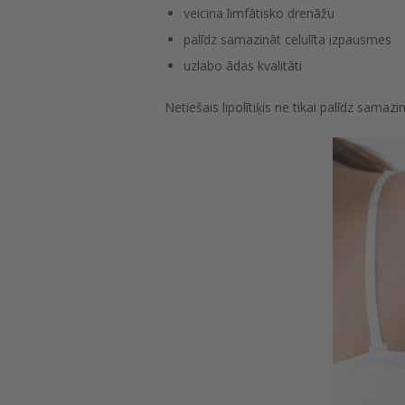
veicina limfātisko drenāžu
palīdz samazināt celulīta izpausmes
uzlabo ādas kvalitāti
Netiešais lipolītiķis ne tikai palīdz samaz