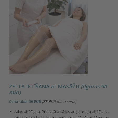
ZELTA IETĪŠANA ar MASĀŽU
(ilgums 90
min)
Cena tikai 69 EUR
(85 EUR pilna cena)
Ādas attīrīšana: Procedūra sākas ar ķermeņa attīrīšanu,
izmantojot skrubi, kas noņem atmirušās ādas šūnas un