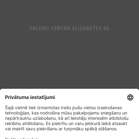
SALONS CENTRĀ ELIZABETES 65
Sīkdatņu politika
Konfidencialitātes noteikumi
Vispārējie noteikumi