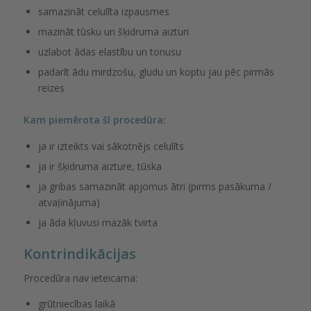
samazināt celulīta izpausmes
mazināt tūsku un šķidruma aizturi
uzlabot ādas elastību un tonusu
padarīt ādu mirdzošu, gludu un koptu jau pēc pirmās
reizes
Kam piemērota šī procedūra:
ja ir izteikts vai sākotnējs celulīts
ja ir šķidruma aizture, tūska
ja gribas samazināt apjomus ātri (pirms pasākuma /
atvaļinājuma)
ja āda kļuvusi mazāk tvirta
Kontrindikācijas
Procedūra nav ieteicama:
grūtniecības laikā