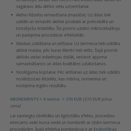
sagatavo ādu aktīvo vielu uzņemšanai.
Aktīvo līdzekļu iemasēšana (masāža): Uz ādas tiek
uzklāti un iemasēti aktīvie produkti ar pretcelulīta un
tonizējošu iedarbību. Šis posms uzlabo mikrocirkulāciju
un pastiprina procedūras efektivitāti.
Maskas uzklāšana un ietīšana: Uz ķermeņa tiek uzklāta
aktīvā maska, pēc kuras klients tiek ietīts. Šajā posmā
aktīvās vielas iedarbojas dziļāk, veicinot apjoma
samazināšanos un ādas kvalitātes uzlabošanos.
Noslēguma kopšana: Pēc ietīšanas uz ādas tiek uzklāts
noslēdzošais līdzeklis, kas mitrina, nomierina un
nostiprina iegūto rezultātu.
ABONEMENTS × 6 seansi =
370 EUR
(
510 EUR pilna
cena)
Lai sasniegtu izteiktāku un ilgstošāku efektu, procedūru
ieteicams veikt kursa veidā un kombinēt ar citām ķermeņa
procedūrām. Īpaši efektīva kombinācija ir ar
Endosfēras