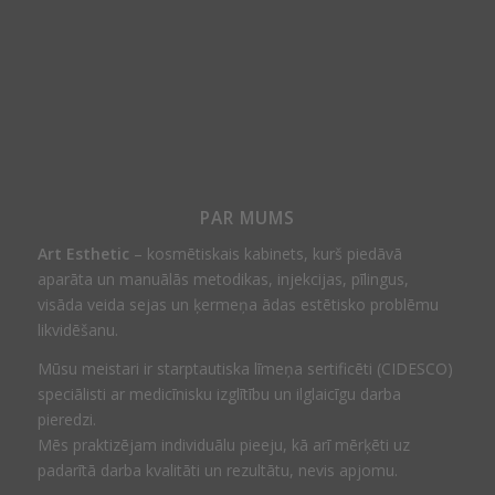
PAR MUMS
Art Esthetic
– kosmētiskais kabinets, kurš piedāvā
aparāta un manuālās metodikas, injekcijas, pīlingus,
visāda veida sejas un ķermeņa ādas estētisko problēmu
likvidēšanu.
Mūsu meistari ir starptautiska līmeņa sertificēti (CIDESCO)
speciālisti ar medicīnisku izglītību un ilglaicīgu darba
pieredzi.
Mēs praktizējam individuālu pieeju, kā arī mērķēti uz
padarītā darba kvalitāti un rezultātu, nevis apjomu.