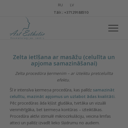
Тālr.: +37129188510
Zelta ietīšana ar masāžu (celulīta un
apjoma samazināšanai)
Zelta procedūra ķermenim – ar izteiktu pretcelulīta
efektu.
Šī ir intensīva ķermeņa procedūra, kas palīdz
samazināt
celulītu, mazināt apjomus un uzlabot ādas kvalitāti
.
Pēc procedūras āda kļūst gludāka, tvirtāka un vizuāli
vienmērīgāka, bet ķermeņa kontūras – izteiktākas.
Procedūra aktīvi stimulē mikrocirkulāciju, veicina limfas
atteci un palīdz izvadīt lieko šķidrumu no audiem.