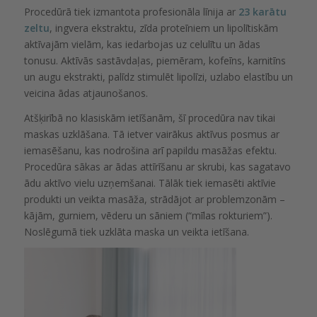
Procedūrā tiek izmantota profesionāla līnija ar
23 karātu
zeltu
, ingvera ekstraktu, zīda proteīniem un lipolītiskām
aktīvajām vielām, kas iedarbojas uz celulītu un ādas
tonusu. Aktīvās sastāvdaļas, piemēram, kofeīns, karnitīns
un augu ekstrakti, palīdz stimulēt lipolīzi, uzlabo elastību un
veicina ādas atjaunošanos.
Atšķirībā no klasiskām ietīšanām, šī procedūra nav tikai
maskas uzklāšana. Tā ietver vairākus aktīvus posmus ar
iemasēšanu, kas nodrošina arī papildu masāžas efektu.
Procedūra sākas ar ādas attīrīšanu ar skrubi, kas sagatavo
ādu aktīvo vielu uzņemšanai. Tālāk tiek iemasēti aktīvie
produkti un veikta masāža, strādājot ar problemzonām –
kājām, gurniem, vēderu un sāniem (“mīlas rokturiem”).
Noslēgumā tiek uzklāta maska un veikta ietīšana.