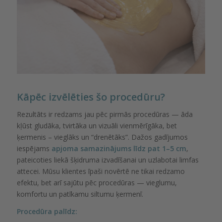
Kāpēc izvēlēties šo procedūru?
Rezultāts ir redzams jau pēc pirmās procedūras — āda
kļūst gludāka, tvirtāka un vizuāli vienmērīgāka, bet
ķermenis – vieglāks un “drenētāks”. Dažos gadījumos
iespējams
apjoma samazinājums līdz pat 1–5 cm
,
pateicoties liekā šķidruma izvadīšanai un uzlabotai limfas
attecei. Mūsu klientes īpaši novērtē ne tikai redzamo
efektu, bet arī sajūtu pēc procedūras — vieglumu,
komfortu un patīkamu siltumu ķermenī.
Procedūra palīdz: