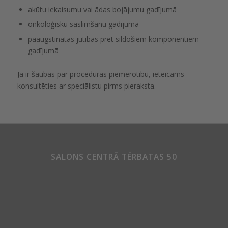
akūtu iekaisumu vai ādas bojājumu gadījumā
onkoloģisku saslimšanu gadījumā
paaugstinātas jutības pret sildošiem komponentiem
gadījumā
Ja ir šaubas par procedūras piemērotību, ieteicams
konsultēties ar speciālistu pirms pieraksta.
SALONS CENTRĀ TĒRBATAS 50