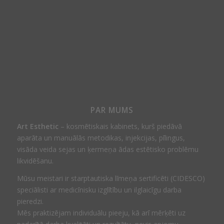
PAR MUMS
Art Esthetic
– kosmētiskais kabinets, kurš piedāvā
aparāta un manuālās metodikas, injekcijas, pīlingus,
visāda veida sejas un ķermeņa ādas estētisko problēmu
likvidēšanu.
Mūsu meistari ir starptautiska līmeņa sertificēti (CIDESCO)
speciālisti ar medicīnisku izglītību un ilglaicīgu darba
pieredzi.
Mēs praktizējam individuālu pieeju, kā arī mērķēti uz