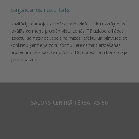
Sagaidāms rezultāts
Kavitācija darbojas ar mērķi samazināt tauku uzkrājumus
lokālās ķermeņa problēmvietu zonās. Tā uzlabo arī ādas
izskatu, samazinot „apelsīna mizas” efektu un pilnveidojot
konkrētu ķermeņa zonu formu. Ieteicamais ārstēšanas
procedūru cikls sastāv no 5 līdz 10 procedūrām konkrētajai
ķermeņa zonai.
SALONS CENTRĀ TĒRBATAS 50