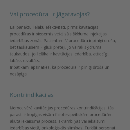
Vai procedūrai ir jāgatavojas?
Lai panāktu lielāku efektivitāti, pirms kavitācijas
procedūras ir pieņemts veikt sāls šķīduma injekcijas
iedarbības zonās. Pacientam šī procedūra ir pilnīgi droša,
bet taukaudiem – gluži pretēji. Jo vairāk šķidruma
taukaudos, jo lielāka ir kavitācijas iedarbība, attiecīgi,
labāks rezultāts.
Ir patīkami apzināties, ka procedūra ir pilnīgi droša un
nesāpīga.
Kontrindikācijas
Ņemot vērā kavitācijas procedūras kontrindikācijas, tās
parasti ir kopīgas visām fizioterapeitiskām procedūrām:
akūta iekaisuma process, skrambiņas vai iekaisumi
iedarbības vietā, onkoloģiskās slimības. Turklāt personai