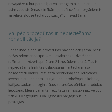
nevajadzētu būt pataloģijai vai smagām aknu, nieru un
asinsvadu sistēmas slimībām, jo tieši uz šiem orgāniem ir
vislielākā slodze tauku „utilizācijā” un izvadīšanā.
Vai pēc procedūras ir nepieciešama
rehabilitācija?
Rehabilitācija pēc šīs procedūras nav nepieciešama, bet ir
dažas rekomendācijas. Ārsti iesaka sekot dzeršanas
režīmam – izdzert apmēram 2 litrus ūdens dienā. Tas ir
nepieciešams limfrites uzlabošanai, lai tauku masa
nesacietētu vados. Rezultāta nostiprināšanai ieteicams
ievērot diētu, ne pārāk stingru, bet ierobežojot alkohola,
kafijas, taukus un ogļhidrātus saturošas pārtikas produktu
lietošanu. Ideālā variantā, rezultātu var nostiprināt, veicot
fiziskus vingrojumus vai ilgstošus pārgājienus un
pastaigas.