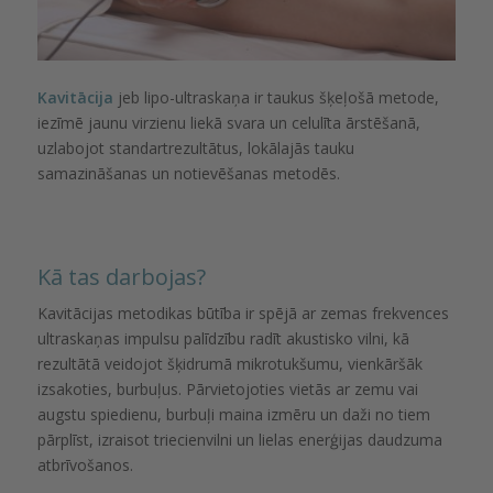
Kavitācija
jeb lipo-ultraskaņa ir taukus šķeļošā metode,
iezīmē jaunu virzienu liekā svara un celulīta ārstēšanā,
uzlabojot standartrezultātus, lokālajās tauku
samazināšanas un notievēšanas metodēs.
Kā tas darbojas?
Kavitācijas metodikas būtība ir spējā ar zemas frekvences
ultraskaņas impulsu palīdzību radīt akustisko vilni, kā
rezultātā veidojot šķidrumā mikrotukšumu, vienkāršāk
izsakoties, burbuļus. Pārvietojoties vietās ar zemu vai
augstu spiedienu, burbuļi maina izmēru un daži no tiem
pārplīst, izraisot triecienvilni un lielas enerģijas daudzuma
atbrīvošanos.