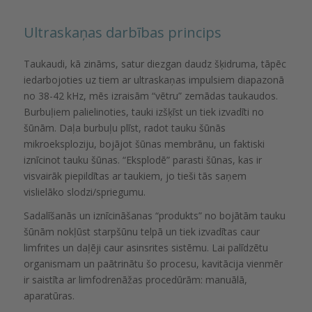
Ultraskaņas darbības princips
Taukaudi, kā zināms, satur diezgan daudz šķidruma, tāpēc
iedarbojoties uz tiem ar ultraskaņas impulsiem diapazonā
no 38-42 kHz, mēs izraisām “vētru” zemādas taukaudos.
Burbuļiem palielinoties, tauki izšķīst un tiek izvadīti no
šūnām. Daļa burbuļu plīst, radot tauku šūnās
mikroeksploziju, bojājot šūnas membrānu, un faktiski
iznīcinot tauku šūnas. “Eksplodē” parasti šūnas, kas ir
visvairāk piepildītas ar taukiem, jo tieši tās saņem
vislielāko slodzi/spriegumu.
Sadalīšanās un iznīcināšanas “produkts” no bojātām tauku
šūnām nokļūst starpšūnu telpā un tiek izvadītas caur
limfrites un daļēji caur asinsrites sistēmu. Lai palīdzētu
organismam un paātrinātu šo procesu, kavitācija vienmēr
ir saistīta ar limfodrenāžas procedūrām: manuālā,
aparatūras.