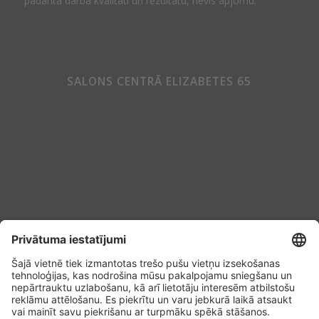
padarītā darba kvalitāti un rezultātu, nevis apjomu.
SALONS CENTRĀ ELIZABETES 65
Sīkdatņu politika
Konfidencialitātes noteikumi
Vispārējie noteikumi