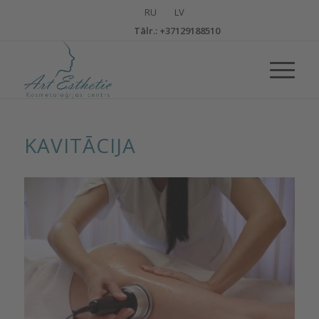
Тālr.: +37129188510
KAVITĀCIJA