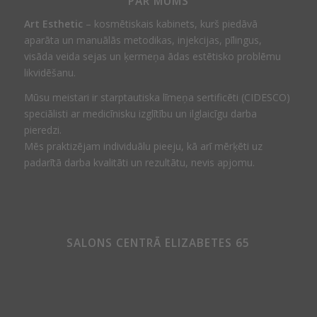
PAR MUMS
Art Esthetic
– kosmētiskais kabinets, kurš piedāvā
aparāta un manuālās metodikas, injekcijas, pīlingus,
visāda veida sejas un ķermeņa ādas estētisko problēmu
likvidēšanu.
Mūsu meistari ir starptautiska līmeņa sertificēti (CIDESCO)
speciālisti ar medicīnisku izglītību un ilglaicīgu darba
pieredzi.
Mēs praktizējam individuālu pieeju, kā arī mērķēti uz
padarītā darba kvalitāti un rezultātu, nevis apjomu.
SALONS CENTRĀ ELIZABETES 65