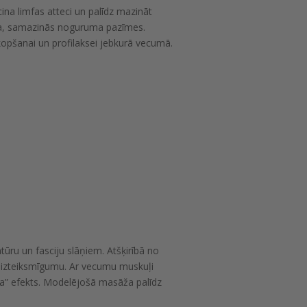
ina limfas atteci un palīdz mazināt
ūra, samazinās noguruma pazīmes.
kopšanai un profilaksei jebkurā vecumā.
tūru un fasciju slāņiem. Atšķirībā no
stu izteiksmīgumu. Ar vecumu muskuļi
ma” efekts. Modelējošā masāža palīdz