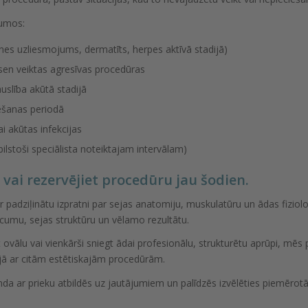
jumos:
knes uzliesmojums, dermatīts, herpes aktīvā stadijā)
sen veiktas agresīvas procedūras
auslība akūtā stadijā
ēšanas periodā
 akūtas infekcijas
bilstoši speciālista noteiktajam intervālam)
i vai rezervējiet procedūru jau šodien.
padziļinātu izpratni par sejas anatomiju, muskulatūru un ādas fiziolo
ecumu, sejas struktūru un vēlamo rezultātu.
t ovālu vai vienkārši sniegt ādai profesionālu, strukturētu aprūpi, mēs
jā ar citām estētiskajām procedūrām.
a ar prieku atbildēs uz jautājumiem un palīdzēs izvēlēties piemērot