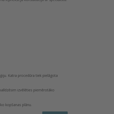
ģiju. Katra procedūra tiek pielāgota
 palīdzēsim izvēlēties piemērotāko
āko kopšanas plānu.