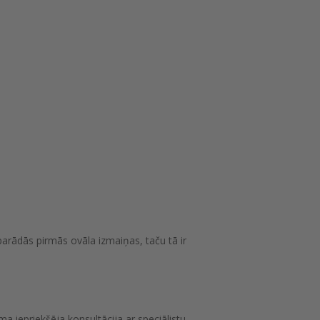
rādās pirmās ovāla izmaiņas, taču tā ir
a iepriekšēja konsultācija ar speciālistu.