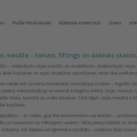
MI
ĪPAŠIE PIEDĀVĀJUMI
ĶERMEŅA KOMPLEKSI
CENAS
KO
as masāža – tonuss, liftings un dabisks skaist
asāžu – relaksējošo sejas masāžu un modelējošo, skulpturējošo seja
s ādas kopšanas un sejas struktūras uzturēšanas, nevis tikai patīkam
en vairāk tiek uzsvērta mehāniskās stimulācijas nozīme – regulārs d
uzlabot mikrocirkulāciju un veicināt kolagēna sintēzi. Sejas muskuļi,
dās tūska, spriedze un ovāla izmaiņas. Tieši tāpēc sejas masāža ir k
ādas kopšanai.
apstākļos – ar rokām, gua sha instrumentiem vai ierīcēm –, profesio
ību uz muskuļiem un mīkstajiem audiem. Mūsu pieeja balstās uz strukt
 redzamu, bet dabisku un ilgtermiņa rezultātu – uzlabotu ādas tonusu, 