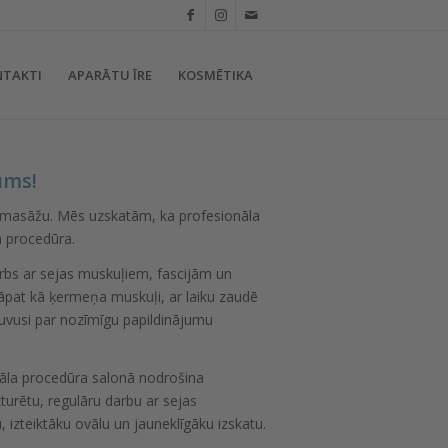
NTAKTI
APARĀTU ĪRE
KOSMĒTIKA
ums!
s masāžu. Mēs uzskatām, ka profesionāla
a procedūra.
arbs ar sejas muskuļiem, fascijām un
 tāpat kā ķermeņa muskuļi, ar laiku zaudē
ļuvusi par nozīmīgu papildinājumu
nāla procedūra salonā nodrošina
urētu, regulāru darbu ar sejas
izteiktāku ovālu un jauneklīgāku izskatu.