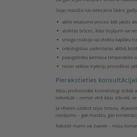
Sejas masāža nav ieteicama šādos gadī
aktīvi iekaisuma procesi ādā (akūts a
atvērtas brūces, ādas bojājumi vai ne
smaga rozācija vai izteikta kapilāru tr
onkoloģiskas saslimšanas aktīvā ārst
paaugstināta ķermeņa temperatūra vai
nesen veiktas injekciju procedūras (at
Pierakstieties konsultācija
Mūsu profesionālie kosmetologi strādā ar 
individuāli – ņemot vērā ādas stāvokli, v
Ja vēlaties uzlabot sejas tonusu, atjauno
risinājumu – gan masāžu, gan kombināci
Rakstiet mums vai zvaniet – mūsu komand