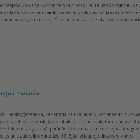
izējoša un vienlaikus tonizējoša procedūra. Tā uzlabo asinsriti, veic
asāžas laikā āda saņem vairāk skābekļa, uzlabojas tās krāsa un tekst
auno veselīgu mirdzumu. Šī sejas masāža ir lieliska izvēle regulārai 
 sejas masāža
iļi iedarbīga tehnika, kas strādā ne tikai ar ādu, bet ar sejas muskula
gi aktivizēti dziļie muskuļi, kas atbild par sejas ovāla formu un vaib
iedze žokļa un vaigu zonā, parādās šķidruma aizture un sejas “smagu
kuļus un uzlabot limfodrenāžu, tādējādi atjaunojot līdzsvaru audos.