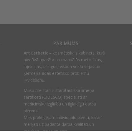
0
PAR MUMS
Art Esthetic
– kosmētiskais kabinets, kurš
piedāvā aparāta un manuālās metodikas,
injekcijas, pīlingus, visāda veida sejas un
ķermeņa ādas estētisko problēmu
likvidēšanu.
Mūsu meistari ir starptautiska līmeņa
sertificēti (CIDESCO) speciālisti ar
medicīnisku izglītību un ilglaicīgu darba
pieredzi.
Mēs praktizējam individuālu pieeju, kā arī
mērķēti uz padarītā darba kvalitāti un
rezultātu, nevis apjomu.