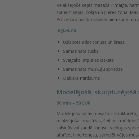
Relaksējošā sejas masāža ir maiga, harmon
spriedzi sejas, žokļa un pieres zonā. M
Procedūra palīdz mazināt pietūkumu un atj
Ieguvumi:
Uzlabots ādas tonuss un krāsa
Samazināta tūska
Svaigāks, atpūties izskats
Samazināta muskuļu spriedze
Dabisks mirdzums
Modelējošā, skulpturējošā
60 min – 50 EUR
Modelējošā sejas masāža ir strukturēta, dz
relaksējošas masāžas, šeit tiek mērķtiecī
saīsinās vai zaudē tonusu, veidojas spr
atbrīvot hipertonusu, stimulēt vājos mus