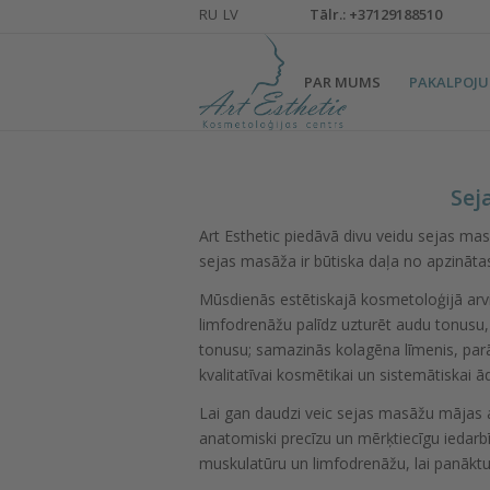
Тālr.: +37129188510
PAR MUMS
PAKALPOJU
Sej
Art Esthetic piedāvā divu veidu sejas m
sejas masāža ir būtiska daļa no apzināta
Mūsdienās estētiskajā kosmetoloģijā arvi
limfodrenāžu palīdz uzturēt audu tonusu, 
tonusu; samazinās kolagēna līmenis, parā
kvalitatīvai kosmētikai un sistemātiskai 
Lai gan daudzi veic sejas masāžu mājas 
anatomiski precīzu un mērķtiecīgu iedarb
muskulatūru un limfodrenāžu, lai panāktu