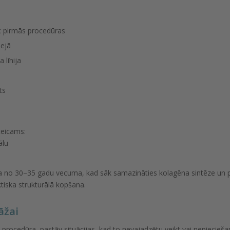
ēc pirmās procedūras
sejā
 līnija
ts
eteicams:
ālu
 no 30–35 gadu vecuma, kad sāk samazināties kolagēna sintēze un pa
tiska strukturālā kopšana.
āžai
procedūra, pastāv situācijas, kad to nevajadzētu veikt vai nepieciešam