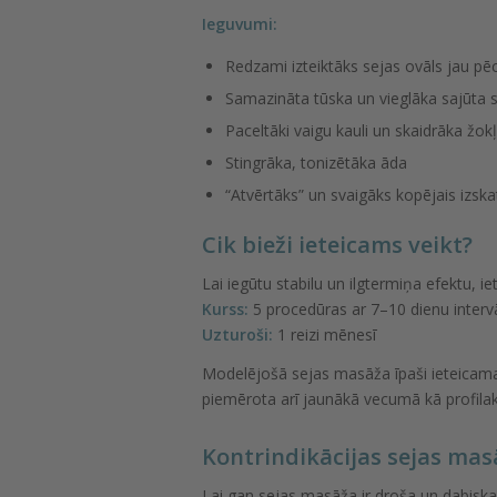
Ieguvumi:
Redzami izteiktāks sejas ovāls jau p
Samazināta tūska un vieglāka sajūta 
Paceltāki vaigu kauli un skaidrāka žokļa
Stingrāka, tonizētāka āda
“Atvērtāks” un svaigāks kopējais izska
Cik bieži ieteicams veikt?
Lai iegūtu stabilu un ilgtermiņa efektu, i
Kurss:
5 procedūras ar 7–10 dienu interv
Uzturoši:
1 reizi mēnesī
Modelējošā sejas masāža īpaši ieteicama
piemērota arī jaunākā vecumā kā profilak
Kontrindikācijas sejas mas
Lai gan sejas masāža ir droša un dabiska 