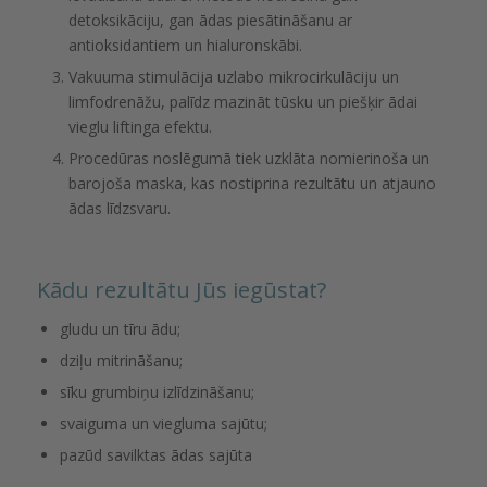
detoksikāciju, gan ādas piesātināšanu ar
antioksidantiem un hialuronskābi.
Vakuuma stimulācija uzlabo mikrocirkulāciju un
limfodrenāžu, palīdz mazināt tūsku un piešķir ādai
vieglu liftinga efektu.
Procedūras noslēgumā tiek uzklāta nomierinoša un
barojoša maska, kas nostiprina rezultātu un atjauno
ādas līdzsvaru.
Kādu rezultātu Jūs iegūstat?
gludu un tīru ādu;
dziļu mitrināšanu;
sīku grumbiņu izlīdzināšanu;
svaiguma un viegluma sajūtu;
pazūd savilktas ādas sajūta