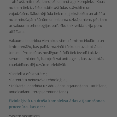
– attīroši, mitrinoši, barojoši un anti-age kompleksi. Katrs
no tiem tiek izvēlēts atbilstoši ādas stāvoklim un
vajadzībām. Sākotnēji āda tiek maigi eksfoliēta un attīrīta
no atmirušajām šūnām un sebuma uzkrājumiem, pēc tam
ar vakuuma tehnoloģijas palīdzību tiek veikta dziļa poru
attīrīšana.
Vakuuma iedarbība vienlaikus stimulē mikrocirkulāciju un
limfodrenāžu, kas palīdz mazināt tūsku un uzlabot ādas
tonusu. Procedūras noslēgumā ādā tiek ievadīti aktīvie
serumi – mitrinoši, barojoši vai anti-age –, kas uzlabotās
caurlaidības dēļ uzsūcas efektīvāk.
•Pierādīta efektivitāte ;
•Patentēta neinvazīva tehnoloģija ;
•Trīskārša iedarbība uz ādu ( ādas atjaunošana , attīrīšana,
antioksidantu terapija/mitrināšana)
Fizioloģiskā un droša kompleksa ādas atjaunošanas
procedūra, kas der :
•Visiem vecumiem ;