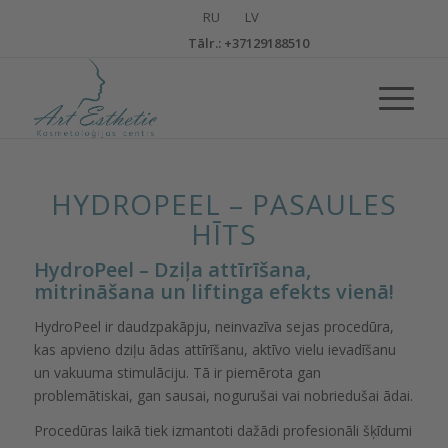
Тālr.: +37129188510
HYDROPEEL – PASAULES
HĪTS
HydroPeel – Dziļa attīrīšana,
mitrināšana un liftinga efekts vienā!
HydroPeel ir daudzpakāpju, neinvazīva sejas procedūra,
kas apvieno dziļu ādas attīrīšanu, aktīvo vielu ievadīšanu
un vakuuma stimulāciju. Tā ir piemērota gan
problemātiskai, gan sausai, nogurušai vai nobriedušai ādai.
Procedūras laikā tiek izmantoti dažādi profesionāli šķīdumi