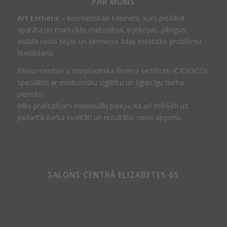
PAR MUMS
Art Esthetic
– kosmētiskais kabinets, kurš piedāvā
aparāta un manuālās metodikas, injekcijas, pīlingus,
visāda veida sejas un ķermeņa ādas estētisko problēmu
likvidēšanu.
Mūsu meistari ir starptautiska līmeņa sertificēti (CIDESCO)
speciālisti ar medicīnisku izglītību un ilglaicīgu darba
pieredzi.
Mēs praktizējam individuālu pieeju, kā arī mērķēti uz
padarītā darba kvalitāti un rezultātu, nevis apjomu.
SALONS CENTRĀ ELIZABETES 65