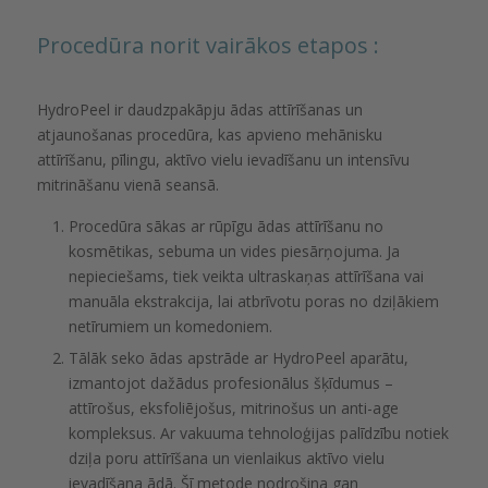
Procedūra norit vairākos etapos :
HydroPeel ir daudzpakāpju ādas attīrīšanas un
atjaunošanas procedūra, kas apvieno mehānisku
attīrīšanu, pīlingu, aktīvo vielu ievadīšanu un intensīvu
mitrināšanu vienā seansā.
Procedūra sākas ar rūpīgu ādas attīrīšanu no
kosmētikas, sebuma un vides piesārņojuma. Ja
nepieciešams, tiek veikta ultraskaņas attīrīšana vai
manuāla ekstrakcija, lai atbrīvotu poras no dziļākiem
netīrumiem un komedoniem.
Tālāk seko ādas apstrāde ar HydroPeel aparātu,
izmantojot dažādus profesionālus šķīdumus –
attīrošus, eksfoliējošus, mitrinošus un anti-age
kompleksus. Ar vakuuma tehnoloģijas palīdzību notiek
dziļa poru attīrīšana un vienlaikus aktīvo vielu
ievadīšana ādā. Šī metode nodrošina gan